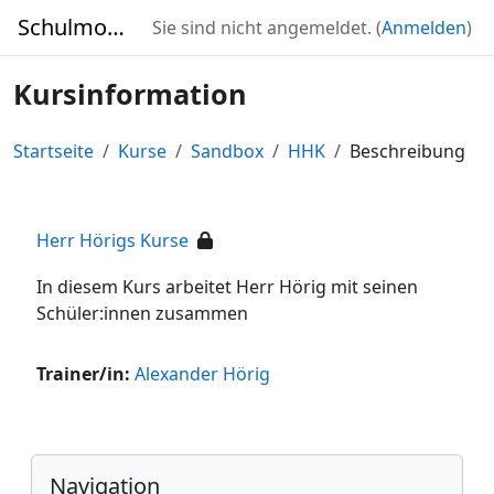
Zum Hauptinhalt
SchulmoodleJena
Sie sind nicht angemeldet. (
Anmelden
)
Kursinformation
Startseite
Kurse
Sandbox
HHK
Beschreibung
Herr Hörigs Kurse
In diesem Kurs arbeitet Herr Hörig mit seinen
Schüler:innen zusammen
Trainer/in:
Alexander Hörig
Blöcke
Navigation überspringen
Navigation