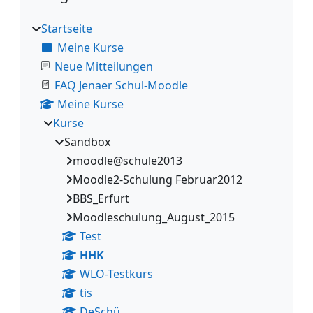
Startseite
Meine Kurse
Neue Mitteilungen
FAQ Jenaer Schul-Moodle
Meine Kurse
Kurse
Sandbox
moodle@schule2013
Moodle2-Schulung Februar2012
BBS_Erfurt
Moodleschulung_August_2015
Test
HHK
WLO-Testkurs
tis
DeSchü